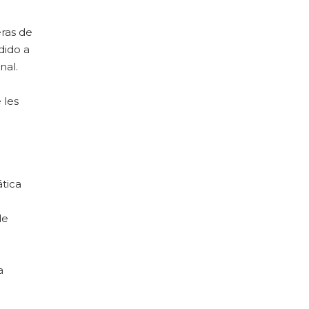
ras de
dido a
nal.
 les
tica
de
a