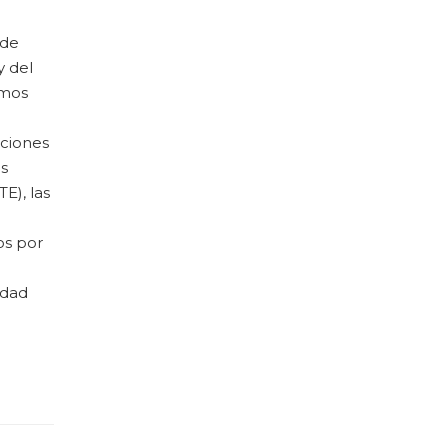
 de
y del
imos
iciones
os
TE), las
os por
idad