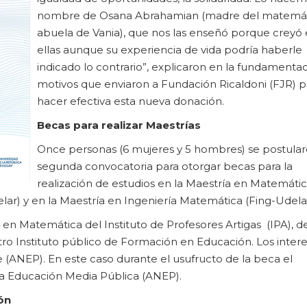
nombre de Osana Abrahamian (madre del matemát
abuela de Vania), que nos las enseñó porque creyó
ellas aunque su experiencia de vida podría haberle
indicado lo contrario”, explicaron en la fundamenta
motivos que enviaron a Fundación Ricaldoni (FJR) p
hacer efectiva esta nueva donación.
Becas para realizar Maestrías
Once personas (6 mujeres y 5 hombres) se postular
segunda convocatoria para otorgar becas para la
realización de estudios en la Maestría en Matemáti
) y en la Maestría en Ingeniería Matemática (Fing-Udelar
en Matemática del Instituto de Profesores Artigas (IPA), d
ro Instituto público de Formación en Educación. Los inter
(ANEP). En este caso durante el usufructo de la beca el
 la Educación Media Pública (ANEP).
ón