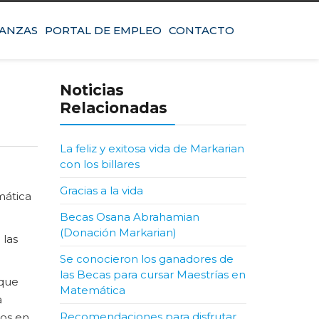
IANZAS
PORTAL DE EMPLEO
CONTACTO
Noticias
Relacionadas
La feliz y exitosa vida de Markarian
con los billares
Gracias a la vida
mática
Becas Osana Abrahamian
(Donación Markarian)
 las
Se conocieron los ganadores de
las Becas para cursar Maestrías en
 que
Matemática
a
Recomendaciones para disfrutar
mos en