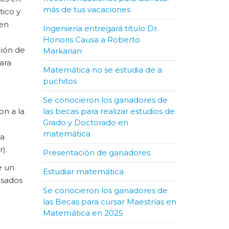
más de tus vacaciones
ico y
 en
Ingeniería entregará título Dr.
Honoris Causa a Roberto
ción de
Markarian
ara
Matemática no se estudia de a
puchitos
Se conocieron los ganadores de
on a la
las becas para realizar estudios de
Grado y Doctorado en
matemática
ca
).
Presentación de ganadores
e un
Estudiar matemática
esados
Se conocieron los ganadores de
las Becas para cursar Maestrías en
Matemática en 2025