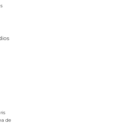
s
dios
ris
ea de