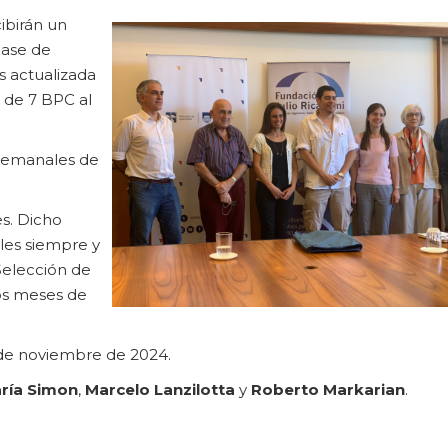
ibirán un
Base de
s actualizada
 de 7 BPC al
 semanales de
es. Dicho
les siempre y
Selección de
ros meses de
 de noviembre de 2024.
ría Simon
,
Marcelo Lanzilotta
y
Roberto Markarian
.