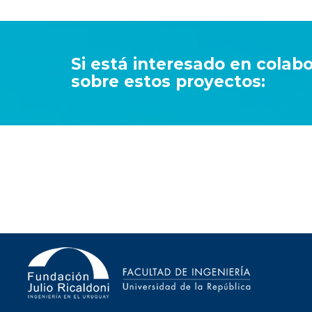
Si está interesado en colab
sobre estos proyectos: