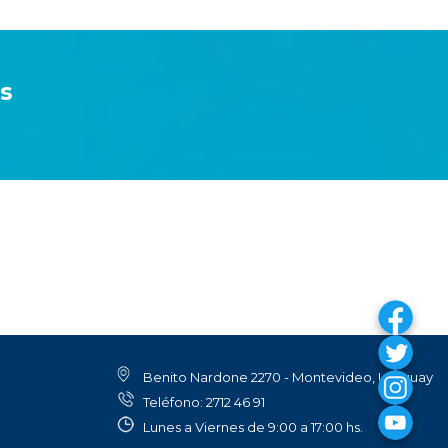
es
Benito Nardone 2270 - Montevideo, Uruguay
Teléfono: 2712 46 91
Lunes a Viernes de 9:00 a 17:00 hs.