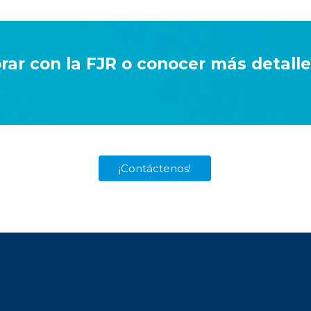
orar con la FJR o conocer más detall
¡Contáctenos!