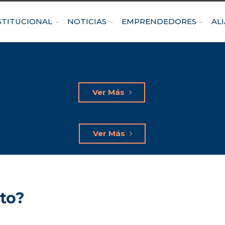
STITUCIONAL
NOTICIAS
EMPRENDEDORES
AL
Ver Más
Ver Más
to?